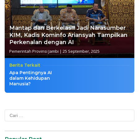
Mantap dan Berkelas!!! Jadi Narasumber
KIM, Kadis Kominfo Ariansyah Tampilkan
Perkenalan dengan AI
Pemerintah Provinsi Jambi
|
25 September, 2025
Berita Terkait
Apa Pentingnya AI
dalam Kehidupan
Manusia?
Cari
untuk: