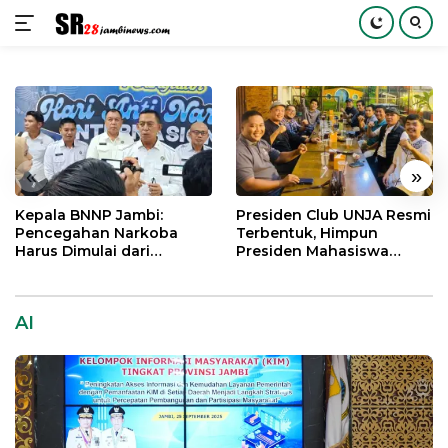
Langsung
ke
konten
«
»
Kepala BNNP Jambi:
Presiden Club UNJA Resmi
Pencegahan Narkoba
Terbentuk, Himpun
Harus Dimulai dari
Presiden Mahasiswa
Generasi Muda Demi
Lintas Generasi untuk
Indonesia Emas 2045
Mengabdi bagi Almamater
dan Bangsa
AI