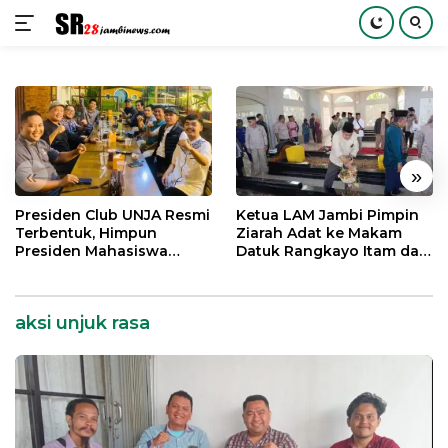
Langsung
ke
konten
«
»
Presiden Club UNJA Resmi
Ketua LAM Jambi Pimpin
Terbentuk, Himpun
Ziarah Adat ke Makam
Presiden Mahasiswa
Datuk Rangkayo Itam dan
Lintas Generasi untuk
Datuk Paduko Berhalo
Mengabdi bagi Almamater
dan Bangsa
aksi unjuk rasa