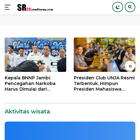
Langsung
ke
konten
«
»
Kepala BNNP Jambi:
Presiden Club UNJA Resmi
Pencegahan Narkoba
Terbentuk, Himpun
Harus Dimulai dari
Presiden Mahasiswa
Wisata di Merangin Geopark:
Generasi Muda Demi
Lintas Generasi untuk
Petualangan Seru dengan Budget
Indonesia Emas 2045
Mengabdi bagi Almamater
Terjangkau
dan Bangsa
Aktivitas wisata
Blog
|
10 Maret, 2024