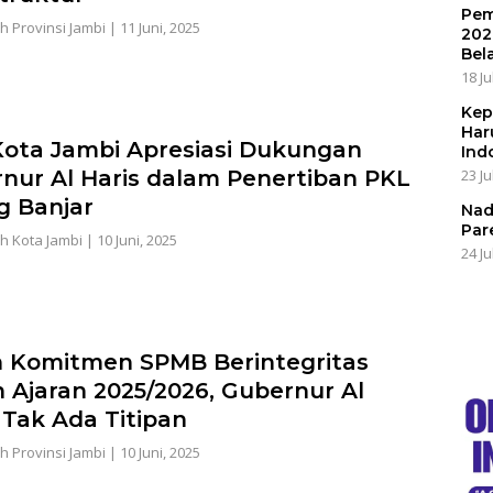
Pem
h Provinsi Jambi
|
11 Juni, 2025
202
Bel
18 Ju
Kep
Har
Kota Jambi Apresiasi Dukungan
Ind
23 Ju
nur Al Haris dalam Penertiban PKL
g Banjar
Nad
Par
h Kota Jambi
|
10 Juni, 2025
24 Ju
 Komitmen SPMB Berintegritas
 Ajaran 2025/2026, Gubernur Al
: Tak Ada Titipan
h Provinsi Jambi
|
10 Juni, 2025