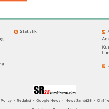
Statistik
ng
An
Kua
Lu
ma
 Policy
Redaksi
Google News
News Jambi28
Chiffre