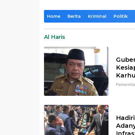
Home
Berita
Kriminal
Politik
Al Haris
Guber
Kesia
Karhu
Pemerinta
Hadir
Adan
Infra