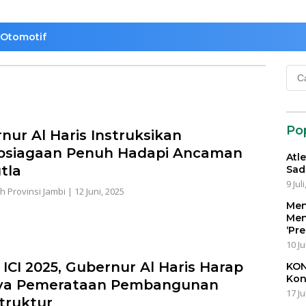
Otomotif
Cari
untu
Po
nur Al Haris Instruksikan
psiagaan Penuh Hadapi Ancaman
Atl
tla
Sad
9 Jul
h Provinsi Jambi
|
12 Juni, 2025
Men
Men
‘Pr
10 Ju
i ICI 2025, Gubernur Al Haris Harap
KON
Kon
ya Pemerataan Pembangunan
17 Ju
struktur