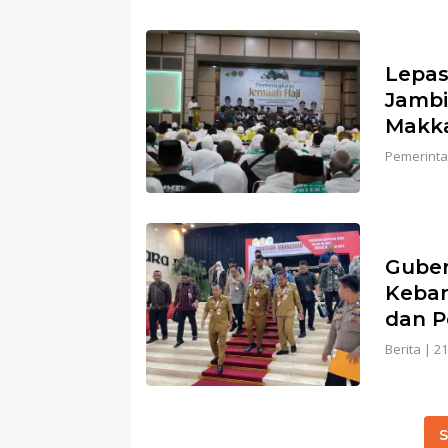
Lepas
Jambi
Makk
Pemerinta
Guber
Keban
dan P
Berita
|
21
S