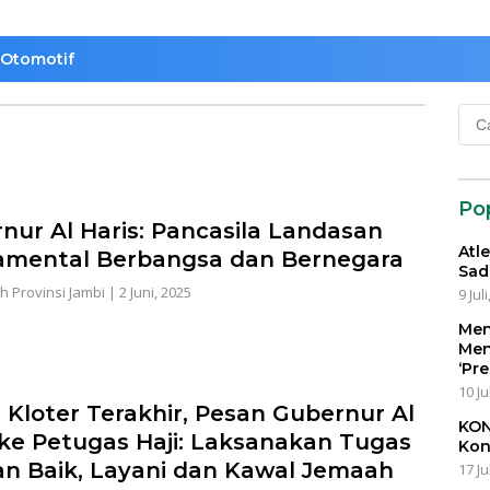
Otomotif
Cari
untu
Po
nur Al Haris: Pancasila Landasan
Atl
mental Berbangsa dan Bernegara
Sad
h Provinsi Jambi
|
2 Juni, 2025
9 Jul
Men
Men
‘Pr
10 Ju
 Kloter Terakhir, Pesan Gubernur Al
KON
 ke Petugas Haji: Laksanakan Tugas
Kon
n Baik, Layani dan Kawal Jemaah
17 Ju