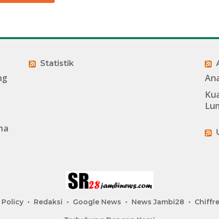
Statistik
ng
An
Kua
Lu
ma
 Policy
Redaksi
Google News
News Jambi28
Chiffre