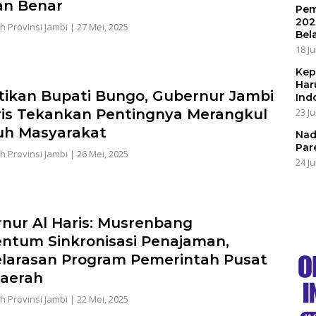
an Benar
Pem
202
h Provinsi Jambi
|
27 Mei, 2025
Bel
18 Ju
Kep
Har
tikan Bupati Bungo, Gubernur Jambi
Ind
23 Ju
ris Tekankan Pentingnya Merangkul
uh Masyarakat
Nad
Par
h Provinsi Jambi
|
26 Mei, 2025
24 Ju
nur Al Haris: Musrenbang
tum Sinkronisasi Penajaman,
larasan Program Pemerintah Pusat
aerah
h Provinsi Jambi
|
22 Mei, 2025