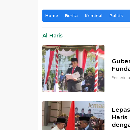
Home
Berita
Kriminal
Politik
Al Haris
Guber
Funda
Pemerinta
Lepas
Haris
denga