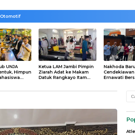
Otomotif
lub UNJA
Ketua LAM Jambi Pimpin
Nakhoda Bar
entuk, Himpun
Ziarah Adat ke Makam
Cendekiawan M
ahasiswa
Datuk Rangkayo Itam
Ernawati Bers
rasi untuk
dan Datuk Paduko
ISMI Jambi
agi
Berhalo
Cari
 dan Bangsa
untu
Po
Atl