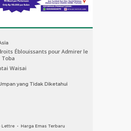
Asia
roits Éblouissants pour Admirer le
c Toba
tai Waisai
Umpan yang Tidak Diketahui
 Lettre
Harga Emas Terbaru