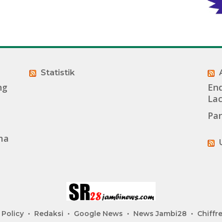
Statistik
ng
End
La
Pan
ma
 Policy
Redaksi
Google News
News Jambi28
Chiffre