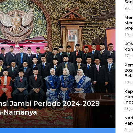
Sad
9 Jul
Men
Men
‘Pr
10 Ju
KON
Kon
17 Ju
Pem
202
Bel
18 Ju
Kep
Har
si Jambi Periode 2024-2029
Ind
23 Ju
ma-Namanya
Nad
Par
24 Ju