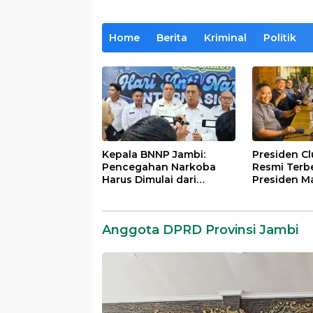
Home
Berita
Kriminal
Politik
Kepala BNNP Jambi:
Presiden C
Pencegahan Narkoba
Resmi Terb
Harus Dimulai dari
Presiden M
Generasi Muda Demi
Lintas Gene
Indonesia Emas 2045
Mengabdi b
Almamater
Anggota DPRD Provinsi Jambi