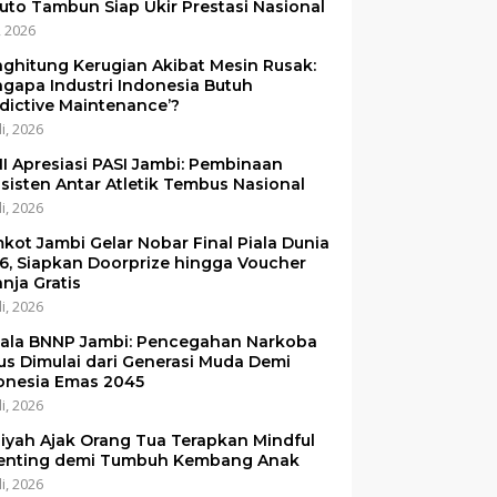
uto Tambun Siap Ukir Prestasi Nasional
i, 2026
ghitung Kerugian Akibat Mesin Rusak:
gapa Industri Indonesia Butuh
edictive Maintenance’?
li, 2026
I Apresiasi PASI Jambi: Pembinaan
sisten Antar Atletik Tembus Nasional
li, 2026
kot Jambi Gelar Nobar Final Piala Dunia
6, Siapkan Doorprize hingga Voucher
anja Gratis
li, 2026
ala BNNP Jambi: Pencegahan Narkoba
us Dimulai dari Generasi Muda Demi
onesia Emas 2045
li, 2026
iyah Ajak Orang Tua Terapkan Mindful
enting demi Tumbuh Kembang Anak
li, 2026