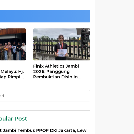
u
Finix Athletics Jambi
elayu: Hj.
2026: Panggung
iap Pimpin
Pembuktian Disiplin
Tinggi Putri Divayanti
Nainggolan
k:
pular Post
et Jambi Tembus PPOP DKI Jakarta, Lewi