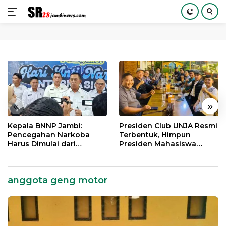
Langsung
ke
konten
«
»
Kepala BNNP Jambi:
Presiden Club UNJA Resmi
Pencegahan Narkoba
Terbentuk, Himpun
Harus Dimulai dari
Presiden Mahasiswa
Generasi Muda Demi
Lintas Generasi untuk
Indonesia Emas 2045
Mengabdi bagi Almamater
dan Bangsa
anggota geng motor