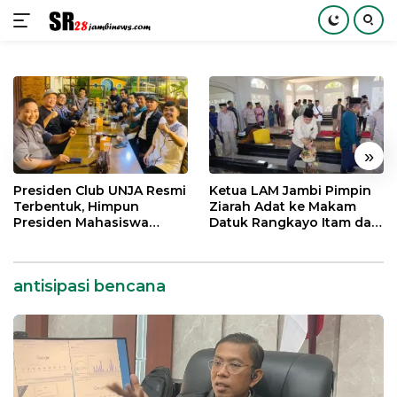
Langsung
ke
konten
«
»
Presiden Club UNJA Resmi
Ketua LAM Jambi Pimpin
Terbentuk, Himpun
Ziarah Adat ke Makam
Presiden Mahasiswa
Datuk Rangkayo Itam dan
Lintas Generasi untuk
Datuk Paduko Berhalo
Mengabdi bagi Almamater
dan Bangsa
antisipasi bencana