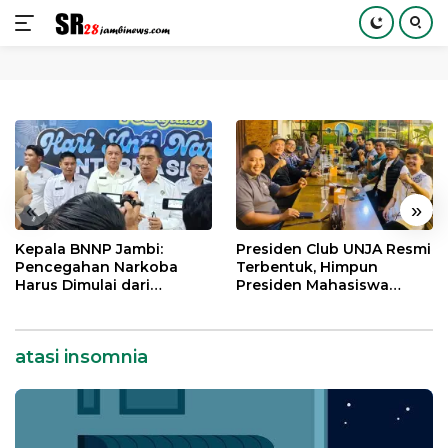
Langsung
ke
konten
«
»
Kepala BNNP Jambi:
Presiden Club UNJA Resmi
Pencegahan Narkoba
Terbentuk, Himpun
Harus Dimulai dari
Presiden Mahasiswa
Generasi Muda Demi
Lintas Generasi untuk
Indonesia Emas 2045
Mengabdi bagi Almamater
dan Bangsa
atasi insomnia