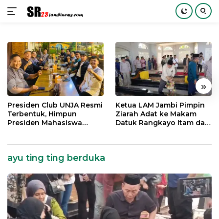
Langsung
ke
konten
«
»
Presiden Club UNJA Resmi
Ketua LAM Jambi Pimpin
Terbentuk, Himpun
Ziarah Adat ke Makam
Presiden Mahasiswa
Datuk Rangkayo Itam dan
Lintas Generasi untuk
Datuk Paduko Berhalo
Mengabdi bagi Almamater
dan Bangsa
ayu ting ting berduka