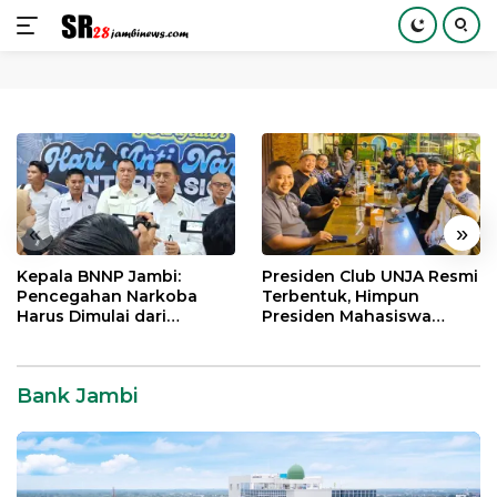
Langsung
ke
konten
«
»
Kepala BNNP Jambi:
Presiden Club UNJA Resmi
Pencegahan Narkoba
Terbentuk, Himpun
Harus Dimulai dari
Presiden Mahasiswa
Generasi Muda Demi
Lintas Generasi untuk
Indonesia Emas 2045
Mengabdi bagi Almamater
dan Bangsa
Bank Jambi