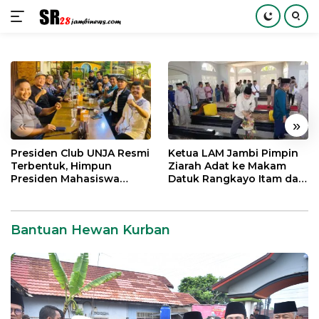
Langsung
ke
konten
«
»
Presiden Club UNJA Resmi
Ketua LAM Jambi Pimpin
Terbentuk, Himpun
Ziarah Adat ke Makam
Presiden Mahasiswa
Datuk Rangkayo Itam dan
Lintas Generasi untuk
Datuk Paduko Berhalo
Mengabdi bagi Almamater
dan Bangsa
Bantuan Hewan Kurban