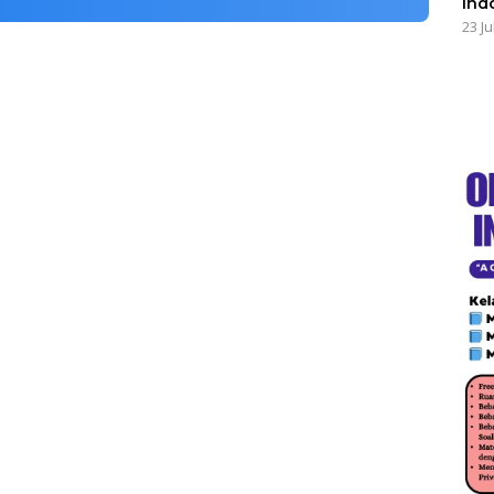
Ind
23 Ju