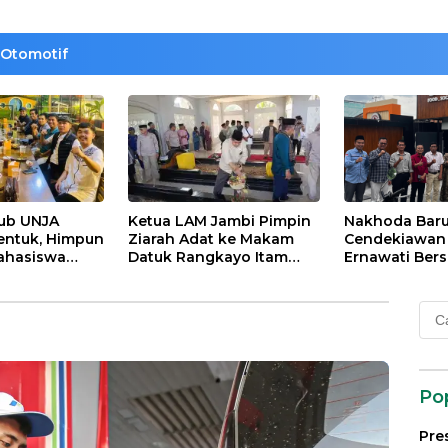
Otomotif
lub UNJA
Ketua LAM Jambi Pimpin
Nakhoda Bar
entuk, Himpun
Ziarah Adat ke Makam
Cendekiawan M
ahasiswa
Datuk Rangkayo Itam
Ernawati Bers
rasi untuk
dan Datuk Paduko
ISMI Jambi
agi
Berhalo
Cari
 dan Bangsa
untu
Po
Pre