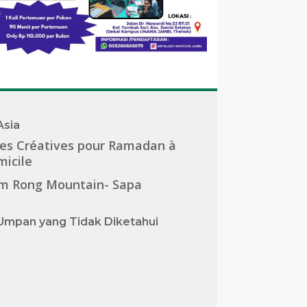
Asia
es Créatives pour Ramadan à
icile
m Rong Mountain- Sapa
Umpan yang Tidak Diketahui