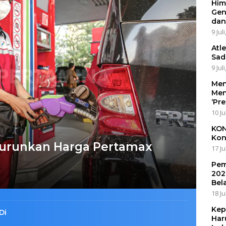
Him
Gen
dan
9 Jul
Atl
Sad
9 Jul
Men
Men
‘Pr
10 Ju
KON
Kon
 Turunkan Harga Pertamax
17 Ju
Pem
202
Bel
18 Ju
Kep
Di
Har