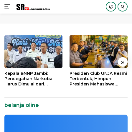
Langsung
ke
konten
«
»
Kepala BNNP Jambi:
Presiden Club UNJA Resmi
Pencegahan Narkoba
Terbentuk, Himpun
Harus Dimulai dari
Presiden Mahasiswa
Generasi Muda Demi
Lintas Generasi untuk
Indonesia Emas 2045
Mengabdi bagi Almamater
dan Bangsa
belanja oline