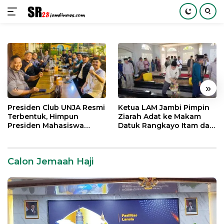
Langsung
ke
konten
«
»
Presiden Club UNJA Resmi
Ketua LAM Jambi Pimpin
Terbentuk, Himpun
Ziarah Adat ke Makam
Presiden Mahasiswa
Datuk Rangkayo Itam dan
Lintas Generasi untuk
Datuk Paduko Berhalo
Mengabdi bagi Almamater
dan Bangsa
Calon Jemaah Haji