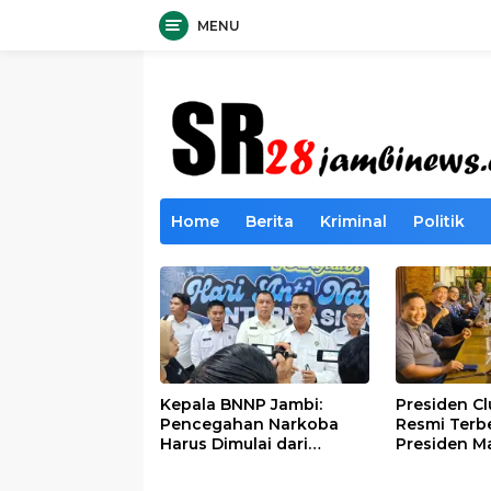
MENU
Langsung
ke
konten
Home
Berita
Kriminal
Politik
Kepala BNNP Jambi:
Presiden C
Pencegahan Narkoba
Resmi Terb
Harus Dimulai dari
Presiden M
Generasi Muda Demi
Lintas Gene
Indonesia Emas 2045
Mengabdi b