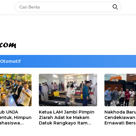
Otomotif
lub UNJA
Ketua LAM Jambi Pimpin
Nakhoda Bar
entuk, Himpun
Ziarah Adat ke Makam
Cendekiawan M
ahasiswa
Datuk Rangkayo Itam
Ernawati Bers
rasi untuk
dan Datuk Paduko
ISMI Jambi
agi
Berhalo