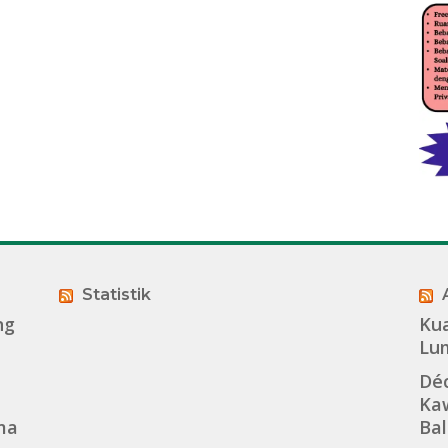
Statistik
ng
Kua
Lu
Dé
Kaw
ma
Bal