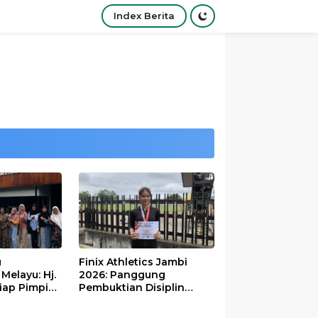
Index Berita
u
Finix Athletics Jambi
elayu: Hj.
2026: Panggung
iap Pimpin
Pembuktian Disiplin
Tinggi Putri Divayanti
Nainggolan