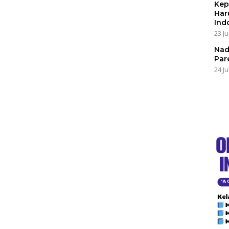
Kep
Har
Ind
23 Ju
Nad
Par
24 Ju