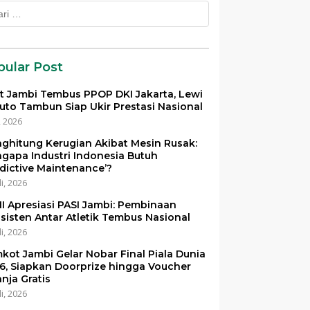
k:
pular Post
et Jambi Tembus PPOP DKI Jakarta, Lewi
uto Tambun Siap Ukir Prestasi Nasional
i, 2026
ghitung Kerugian Akibat Mesin Rusak:
gapa Industri Indonesia Butuh
edictive Maintenance’?
li, 2026
I Apresiasi PASI Jambi: Pembinaan
sisten Antar Atletik Tembus Nasional
li, 2026
kot Jambi Gelar Nobar Final Piala Dunia
6, Siapkan Doorprize hingga Voucher
anja Gratis
li, 2026