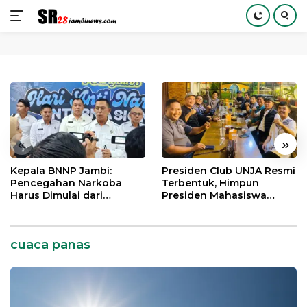
Langsung
ke
konten
«
»
Kepala BNNP Jambi:
Presiden Club UNJA Resmi
Pencegahan Narkoba
Terbentuk, Himpun
Harus Dimulai dari
Presiden Mahasiswa
Generasi Muda Demi
Lintas Generasi untuk
Indonesia Emas 2045
Mengabdi bagi Almamater
dan Bangsa
cuaca panas