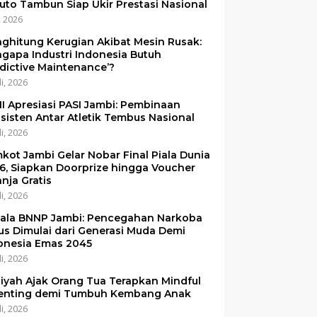
uto Tambun Siap Ukir Prestasi Nasional
i, 2026
ghitung Kerugian Akibat Mesin Rusak:
gapa Industri Indonesia Butuh
edictive Maintenance’?
li, 2026
I Apresiasi PASI Jambi: Pembinaan
sisten Antar Atletik Tembus Nasional
li, 2026
kot Jambi Gelar Nobar Final Piala Dunia
6, Siapkan Doorprize hingga Voucher
anja Gratis
li, 2026
ala BNNP Jambi: Pencegahan Narkoba
us Dimulai dari Generasi Muda Demi
onesia Emas 2045
li, 2026
iyah Ajak Orang Tua Terapkan Mindful
enting demi Tumbuh Kembang Anak
li, 2026