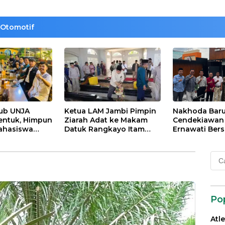
Otomotif
lub UNJA
Ketua LAM Jambi Pimpin
Nakhoda Bar
entuk, Himpun
Ziarah Adat ke Makam
Cendekiawan M
ahasiswa
Datuk Rangkayo Itam
Ernawati Bers
rasi untuk
dan Datuk Paduko
ISMI Jambi
agi
Berhalo
Cari
 dan Bangsa
untu
Po
Atl