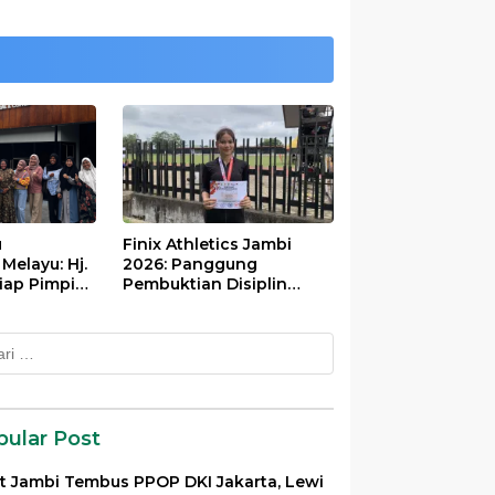
u
Finix Athletics Jambi
elayu: Hj.
2026: Panggung
iap Pimpin
Pembuktian Disiplin
Tinggi Putri Divayanti
Nainggolan
k:
pular Post
et Jambi Tembus PPOP DKI Jakarta, Lewi