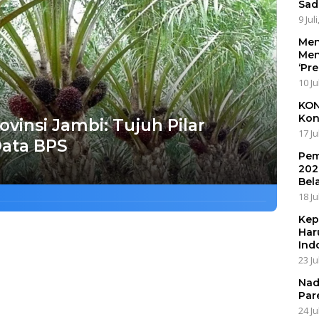
Sad
9 Jul
Men
Men
‘Pr
10 Ju
KON
Kon
vinsi Jambi: Tujuh Pilar
17 Ju
ata BPS
Pem
202
Bel
18 Ju
Kep
Har
Ind
23 Ju
Nad
Par
24 Ju