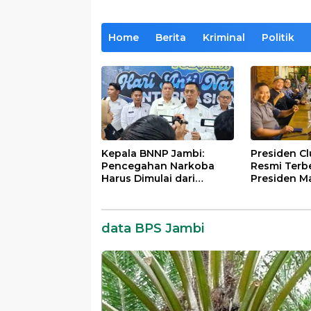
Home
Berita
Kriminal
Politik
Kepala BNNP Jambi:
Presiden C
Pencegahan Narkoba
Resmi Terb
Harus Dimulai dari
Presiden M
Generasi Muda Demi
Lintas Gene
Indonesia Emas 2045
Mengabdi b
Almamater
data BPS Jambi