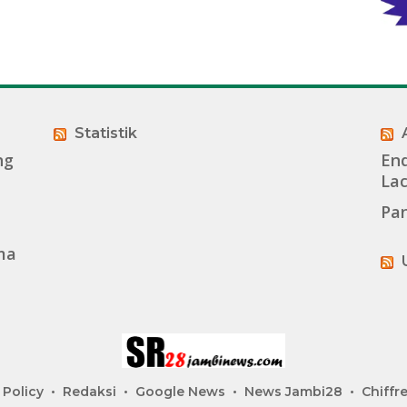
Statistik
ng
End
La
Pan
ma
 Policy
Redaksi
Google News
News Jambi28
Chiffre