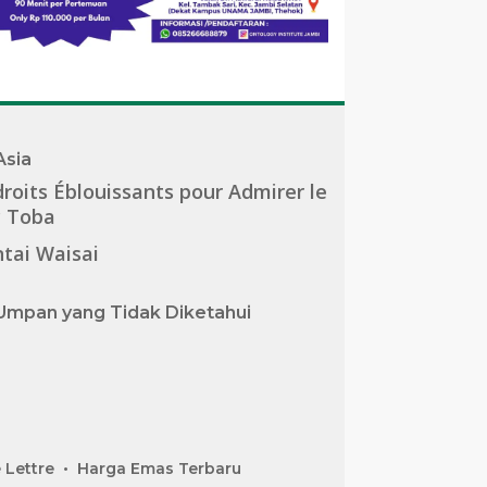
Asia
roits Éblouissants pour Admirer le
c Toba
tai Waisai
Umpan yang Tidak Diketahui
 Lettre
Harga Emas Terbaru