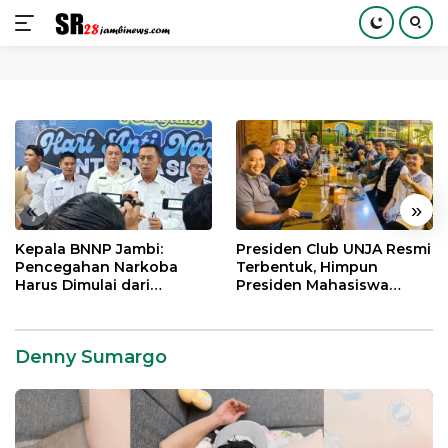
Langsung
ke
konten
«
»
Kepala BNNP Jambi:
Presiden Club UNJA Resmi
Pencegahan Narkoba
Terbentuk, Himpun
Harus Dimulai dari
Presiden Mahasiswa
Generasi Muda Demi
Lintas Generasi untuk
Indonesia Emas 2045
Mengabdi bagi Almamater
dan Bangsa
Denny Sumargo