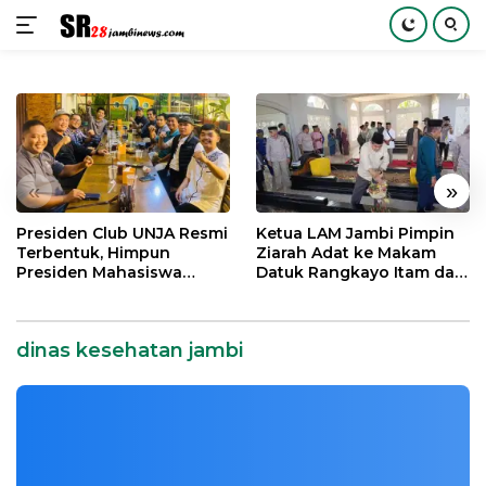
Langsung
ke
konten
«
»
Presiden Club UNJA Resmi
Ketua LAM Jambi Pimpin
Terbentuk, Himpun
Ziarah Adat ke Makam
Presiden Mahasiswa
Datuk Rangkayo Itam dan
Lintas Generasi untuk
Datuk Paduko Berhalo
Mengabdi bagi Almamater
dan Bangsa
dinas kesehatan jambi