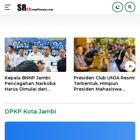
Langsung
ke
konten
«
»
Kepala BNNP Jambi:
Presiden Club UNJA Resmi
Pencegahan Narkoba
Terbentuk, Himpun
Harus Dimulai dari
Presiden Mahasiswa
Generasi Muda Demi
Lintas Generasi untuk
Indonesia Emas 2045
Mengabdi bagi Almamater
dan Bangsa
DPKP Kota Jambi