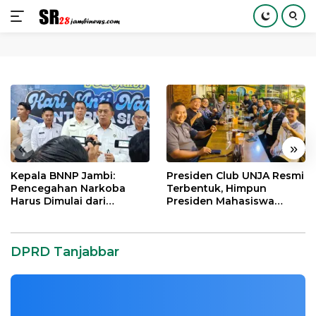
Langsung
ke
konten
«
»
Kepala BNNP Jambi:
Presiden Club UNJA Resmi
Pencegahan Narkoba
Terbentuk, Himpun
Harus Dimulai dari
Presiden Mahasiswa
Generasi Muda Demi
Lintas Generasi untuk
DPRD Tanjabbar Gelar Rapat Paripurna
Indonesia Emas 2045
Mengabdi bagi Almamater
Pergantian Antar Waktu
dan Bangsa
DPRD Tanjabbar
Daerah
|
2 Februari, 2021