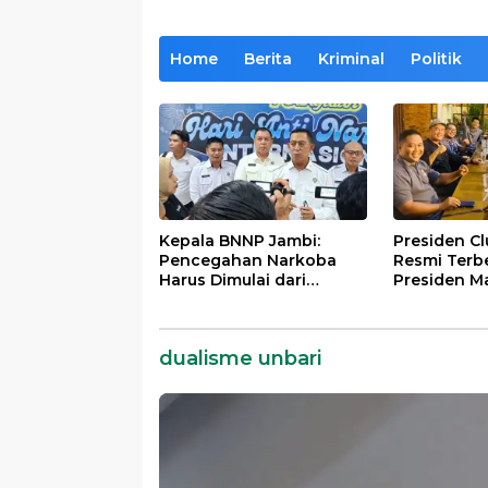
Home
Berita
Kriminal
Politik
Kepala BNNP Jambi:
Presiden C
Pencegahan Narkoba
Resmi Terb
Harus Dimulai dari
Presiden M
Generasi Muda Demi
Lintas Gene
Indonesia Emas 2045
Mengabdi b
Almamater
dualisme unbari