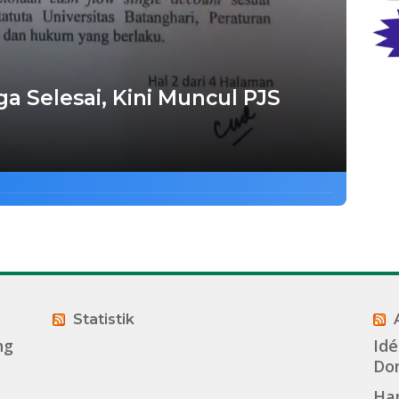
a Selesai, Kini Muncul PJS
Statistik
ng
Idé
Dom
Ha