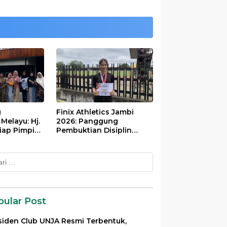
u
Finix Athletics Jambi
elayu: Hj.
2026: Panggung
iap Pimpin
Pembuktian Disiplin
Tinggi Putri Divayanti
Nainggolan
k:
pular Post
siden Club UNJA Resmi Terbentuk,