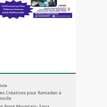
Asia
es Créatives pour Ramadan à
icile
m Rong Mountain- Sapa