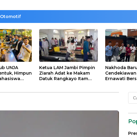
Otomotif
lub UNJA
Ketua LAM Jambi Pimpin
Nakhoda Bar
entuk, Himpun
Ziarah Adat ke Makam
Cendekiawan M
ahasiswa
Datuk Rangkayo Itam
Ernawati Bers
rasi untuk
dan Datuk Paduko
ISMI Jambi
agi
Berhalo
Cari
 dan Bangsa
untu
Po
Pre