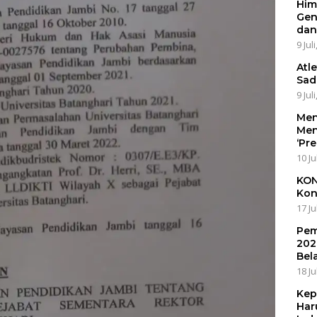
Him
Gen
dan
9 Jul
Atl
Sad
9 Jul
Men
Men
‘Pr
10 Ju
KON
Kon
17 Ju
Pem
202
Bel
18 Ju
Kep
Har