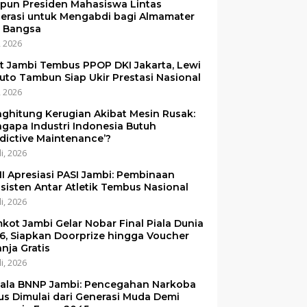
pun Presiden Mahasiswa Lintas
erasi untuk Mengabdi bagi Almamater
 Bangsa
i, 2026
et Jambi Tembus PPOP DKI Jakarta, Lewi
uto Tambun Siap Ukir Prestasi Nasional
i, 2026
ghitung Kerugian Akibat Mesin Rusak:
gapa Industri Indonesia Butuh
edictive Maintenance’?
li, 2026
I Apresiasi PASI Jambi: Pembinaan
sisten Antar Atletik Tembus Nasional
li, 2026
kot Jambi Gelar Nobar Final Piala Dunia
6, Siapkan Doorprize hingga Voucher
anja Gratis
li, 2026
ala BNNP Jambi: Pencegahan Narkoba
us Dimulai dari Generasi Muda Demi