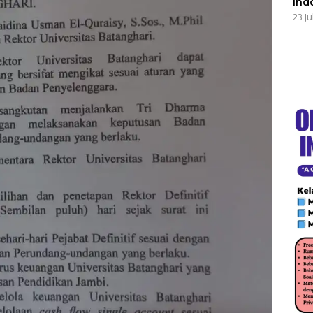
Ind
23 Ju