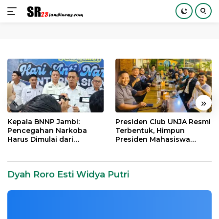
Langsung
ke
konten
«
»
Kepala BNNP Jambi:
Presiden Club UNJA Resmi
Pencegahan Narkoba
Terbentuk, Himpun
Harus Dimulai dari
Presiden Mahasiswa
Generasi Muda Demi
Lintas Generasi untuk
Indonesia Emas 2045
Mengabdi bagi Almamater
dan Bangsa
Dyah Roro Esti Widya Putri