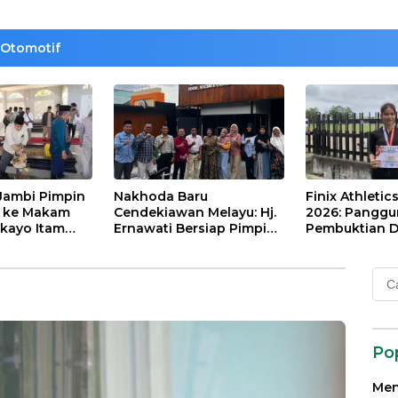
Otomotif
Jambi Pimpin
Nakhoda Baru
Finix Athletic
t ke Makam
Cendekiawan Melayu: Hj.
2026: Pangg
kayo Itam
Ernawati Bersiap Pimpin
Pembuktian Di
Paduko
ISMI Jambi
Tinggi Putri D
Nainggolan
Cari
untu
Po
Men