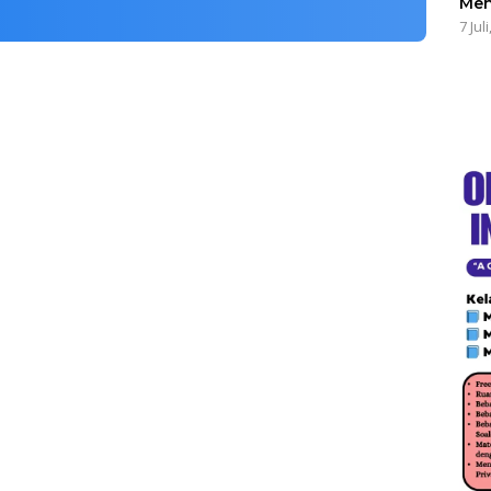
Men
7 Jul