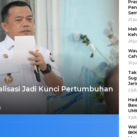
Pre
Pen
Sem
25 Ju
Mel
Keh
28 Ju
Waw
Cah
30 Ju
Tak
Sug
Jar
talisasi Jadi Kunci Pertumbuhan
2 Jul
Had
Baw
5
UMK
3 Jul
Wal
BKK