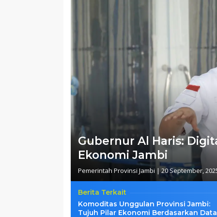
Gubernur Al Haris: Digi
Ekonomi Jambi
Pemerintah Provinsi Jambi
|
20 September, 202
Berita Terkait
Komoditas Unggulan Provinsi Jambi:
Tujuh Pilar Ekonomi Berdasarkan Data