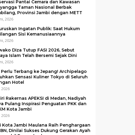
servasi Pantai Cemara dan Kawasan
yangga Taman Nasional Berbak
bilang, Provinsi Jambi dengan METT
ni, 2026
uruskan Ingatan Publik: Saat Hukum
ilangan Sisi Kemanusiaannya
ni, 2026
ako Diza Tutup FASI 2026, Sebut
aya Islam Telah Bersemi Sejak Dini
ni, 2026
 Perlu Terbang ke Jepang! Archipelago
uhkan Sensasi Kuliner Tokyo di Seluruh
ingan Hotel
i, 2026
iri Rakernas APEKSI di Medan, Nadiyah
a Pulang Inspirasi Penguatan PKK dan
M Kota Jambi
i, 2026
i Kota Jambi Maulana Raih Penghargaan
BN, Dinilai Sukses Dukung Gerakan Ayah