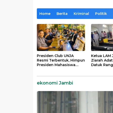
Home
Berita
Kriminal
Politik
Presiden Club UNJA
Ketua LAM 
Resmi Terbentuk, Himpun
Ziarah Ada
Presiden Mahasiswa
Datuk Rang
Lintas Generasi untuk
dan Datuk 
Mengabdi bagi
Berhalo
Almamater dan Bangsa
ekonomi Jambi