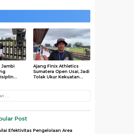
s Jambi
Ajang Finix Athletics
ung
Sumatera Open Usai, Jadi
siplin
Tolak Ukur Kekuatan
ivayanti
Atlet Se-Sumatra
k:
pular Post
ilai Efektivitas Pengelolaan Area