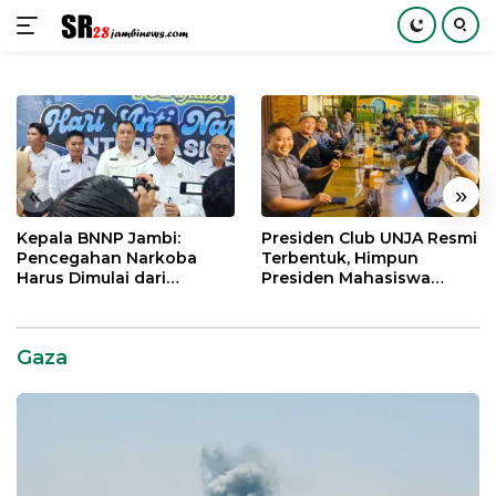
Langsung
ke
konten
«
»
Kepala BNNP Jambi:
Presiden Club UNJA Resmi
Pencegahan Narkoba
Terbentuk, Himpun
Harus Dimulai dari
Presiden Mahasiswa
Generasi Muda Demi
Lintas Generasi untuk
Indonesia Emas 2045
Mengabdi bagi Almamater
dan Bangsa
Gaza