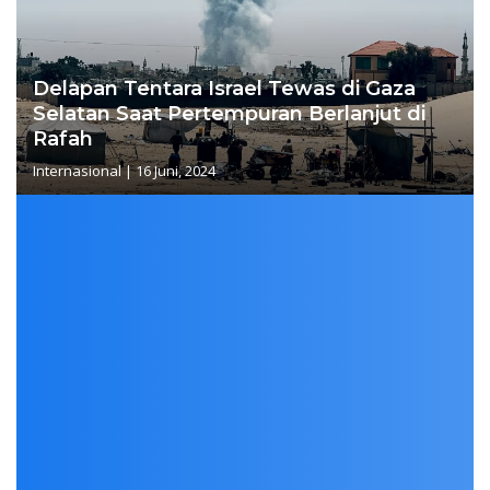
Delapan Tentara Israel Tewas di Gaza
Selatan Saat Pertempuran Berlanjut di
Rafah
Internasional
|
16 Juni, 2024