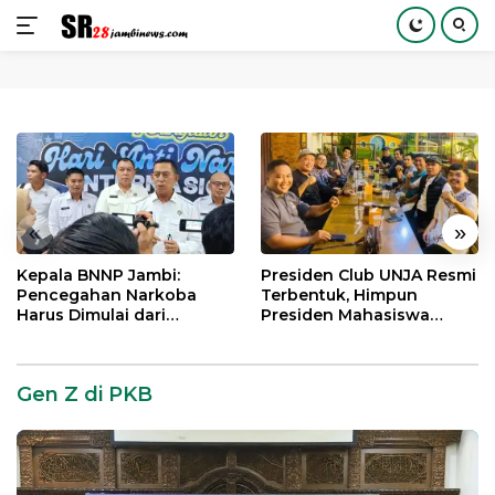
Langsung
ke
konten
«
»
Kepala BNNP Jambi:
Presiden Club UNJA Resmi
Pencegahan Narkoba
Terbentuk, Himpun
Harus Dimulai dari
Presiden Mahasiswa
Generasi Muda Demi
Lintas Generasi untuk
Indonesia Emas 2045
Mengabdi bagi Almamater
dan Bangsa
Gen Z di PKB