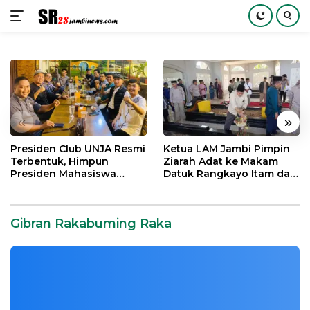
Langsung
ke
konten
«
»
Presiden Club UNJA Resmi
Ketua LAM Jambi Pimpin
Terbentuk, Himpun
Ziarah Adat ke Makam
Presiden Mahasiswa
Datuk Rangkayo Itam dan
Lintas Generasi untuk
Datuk Paduko Berhalo
Mengabdi bagi Almamater
dan Bangsa
Gibran Rakabuming Raka