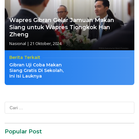
Wapres Gibran Gelar Jamuan Makan
Siang untuk Wapres Tiongkok Han
Zheng
Nasional
|
21 Oktober, 2024
Berita Terkait
Gibran Uji Coba Makan
Siang Gratis Di Sekolah,
Ini Isi Lauknya
Cari
untuk:
Popular Post