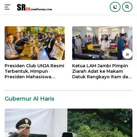
Langsung
ke
konten
«
»
Presiden Club UNJA Resmi
Ketua LAM Jambi Pimpin
Terbentuk, Himpun
Ziarah Adat ke Makam
Presiden Mahasiswa
Datuk Rangkayo Itam dan
Lintas Generasi untuk
Datuk Paduko Berhalo
Mengabdi bagi Almamater
dan Bangsa
Gubernur Al Haris