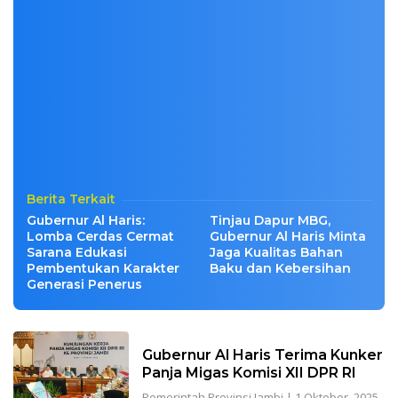
Berita Terkait
Gubernur Al Haris:
Tinjau Dapur MBG,
Lomba Cerdas Cermat
Gubernur Al Haris Minta
Sarana Edukasi
Jaga Kualitas Bahan
Pembentukan Karakter
Baku dan Kebersihan
Generasi Penerus
Gubernur Al Haris Terima Kunker
Panja Migas Komisi XII DPR RI
Pemerintah Provinsi Jambi
|
1 Oktober, 2025