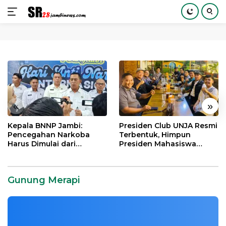
Langsung
ke
konten
«
»
Kepala BNNP Jambi:
Presiden Club UNJA Resmi
Pencegahan Narkoba
Terbentuk, Himpun
Harus Dimulai dari
Presiden Mahasiswa
Generasi Muda Demi
Lintas Generasi untuk
Indonesia Emas 2045
Mengabdi bagi Almamater
dan Bangsa
Gunung Merapi