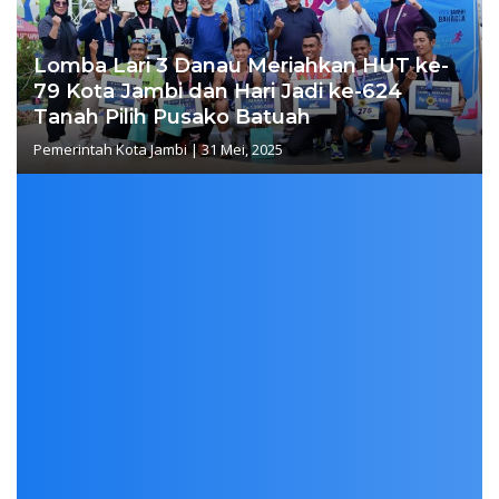
Lomba Lari 3 Danau Meriahkan HUT ke-
79 Kota Jambi dan Hari Jadi ke-624
Tanah Pilih Pusako Batuah
Pemerintah Kota Jambi
|
31 Mei, 2025