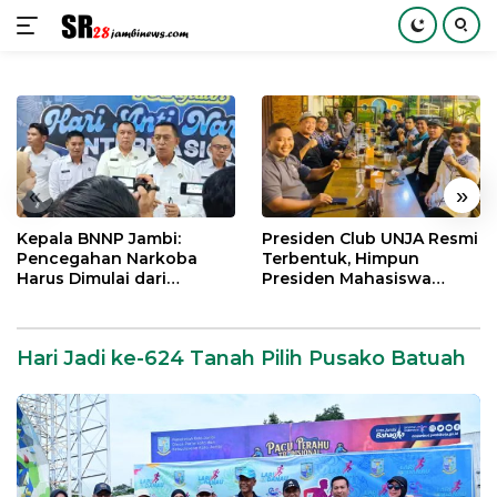
Langsung
ke
konten
«
»
Kepala BNNP Jambi:
Presiden Club UNJA Resmi
Pencegahan Narkoba
Terbentuk, Himpun
Harus Dimulai dari
Presiden Mahasiswa
Generasi Muda Demi
Lintas Generasi untuk
Indonesia Emas 2045
Mengabdi bagi Almamater
dan Bangsa
Hari Jadi ke-624 Tanah Pilih Pusako Batuah