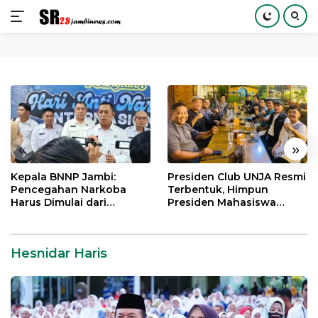
Langsung
ke
konten
«
»
Kepala BNNP Jambi:
Presiden Club UNJA Resmi
Pencegahan Narkoba
Terbentuk, Himpun
Harus Dimulai dari
Presiden Mahasiswa
Generasi Muda Demi
Lintas Generasi untuk
Indonesia Emas 2045
Mengabdi bagi Almamater
dan Bangsa
Hesnidar Haris