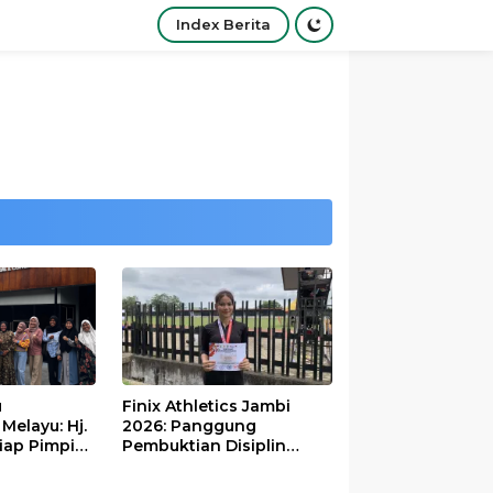
Index Berita
u
Finix Athletics Jambi
elayu: Hj.
2026: Panggung
iap Pimpin
Pembuktian Disiplin
Tinggi Putri Divayanti
Nainggolan