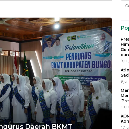
Cari
 dan Bangsa
untu
Po
Pre
Him
Gen
dan
9 Jul
Atl
Sad
9 Jul
Men
Men
‘Pr
10 Ju
KON
Kon
 Pengurus Daerah BKMT
17 Ju