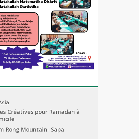
Asia
es Créatives pour Ramadan à
icile
m Rong Mountain- Sapa