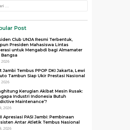
k:
pular Post
siden Club UNJA Resmi Terbentuk,
pun Presiden Mahasiswa Lintas
erasi untuk Mengabdi bagi Almamater
 Bangsa
i, 2026
et Jambi Tembus PPOP DKI Jakarta, Lewi
uto Tambun Siap Ukir Prestasi Nasional
i, 2026
ghitung Kerugian Akibat Mesin Rusak:
gapa Industri Indonesia Butuh
edictive Maintenance’?
li, 2026
I Apresiasi PASI Jambi: Pembinaan
sisten Antar Atletik Tembus Nasional
li, 2026