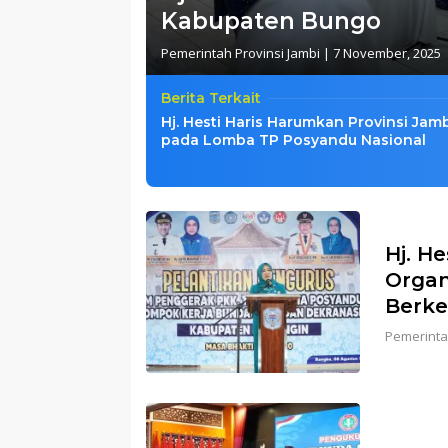
Kabupaten Bungo
Pemerintah Provinsi Jambi
|
7 November, 2025
Berita Terkait
Hj. Hesti Haris Harumkan Provinsi Jam
pada Lomba TP Posyandu Nasional
Hj. H
Organ
Berke
Pemerinta