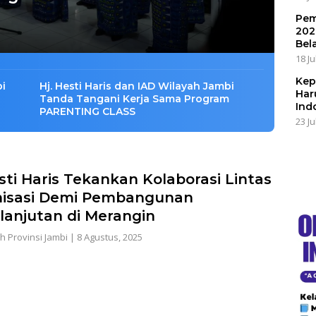
Pem
202
Bel
18 Ju
Kep
bi
Hj. Hesti Haris dan IAD Wilayah Jambi
Har
Tanda Tangani Kerja Sama Program
Ind
PARENTING CLASS
23 Ju
esti Haris Tekankan Kolaborasi Lintas
isasi Demi Pembangunan
lanjutan di Merangin
h Provinsi Jambi
|
8 Agustus, 2025