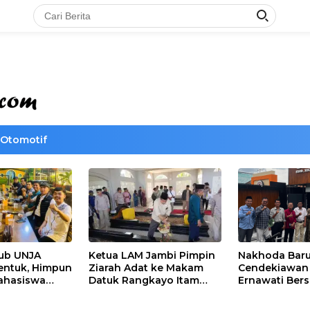
Otomotif
lub UNJA
Ketua LAM Jambi Pimpin
Nakhoda Bar
entuk, Himpun
Ziarah Adat ke Makam
Cendekiawan M
ahasiswa
Datuk Rangkayo Itam
Ernawati Bers
rasi untuk
dan Datuk Paduko
ISMI Jambi
agi
Berhalo