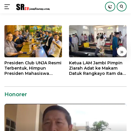
Langsung
ke
konten
«
»
Presiden Club UNJA Resmi
Ketua LAM Jambi Pimpin
Terbentuk, Himpun
Ziarah Adat ke Makam
Presiden Mahasiswa
Datuk Rangkayo Itam dan
Lintas Generasi untuk
Datuk Paduko Berhalo
Mengabdi bagi Almamater
dan Bangsa
Honorer