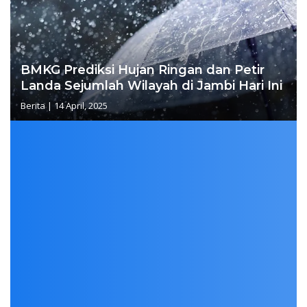
BMKG Prediksi Hujan Ringan dan Petir
Landa Sejumlah Wilayah di Jambi Hari Ini
Berita
|
14 April, 2025