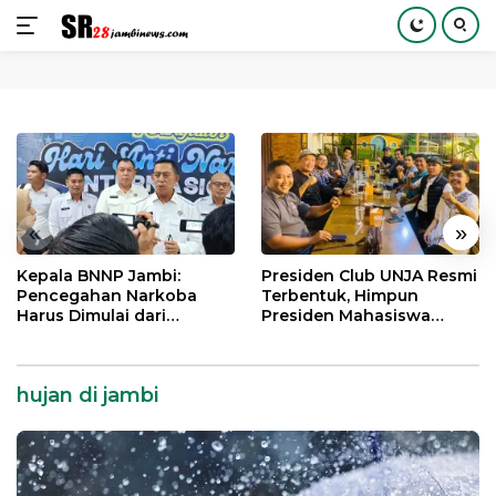
Langsung
ke
konten
«
»
Kepala BNNP Jambi:
Presiden Club UNJA Resmi
Pencegahan Narkoba
Terbentuk, Himpun
Harus Dimulai dari
Presiden Mahasiswa
Generasi Muda Demi
Lintas Generasi untuk
Indonesia Emas 2045
Mengabdi bagi Almamater
dan Bangsa
hujan di jambi