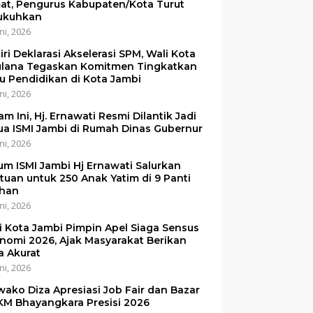
at, Pengurus Kabupaten/Kota Turut
ukuhkan
ni, 2026
iri Deklarasi Akselerasi SPM, Wali Kota
lana Tegaskan Komitmen Tingkatkan
u Pendidikan di Kota Jambi
ni, 2026
am Ini, Hj. Ernawati Resmi Dilantik Jadi
ua ISMI Jambi di Rumah Dinas Gubernur
ni, 2026
um ISMI Jambi Hj Ernawati Salurkan
tuan untuk 250 Anak Yatim di 9 Panti
han
ni, 2026
i Kota Jambi Pimpin Apel Siaga Sensus
nomi 2026, Ajak Masyarakat Berikan
a Akurat
ni, 2026
ako Diza Apresiasi Job Fair dan Bazar
M Bhayangkara Presisi 2026