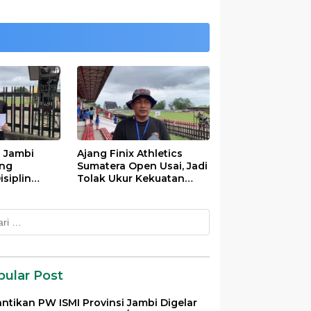
s Jambi
Ajang Finix Athletics
ung
Sumatera Open Usai, Jadi
siplin
Tolak Ukur Kekuatan
ivayanti
Atlet Se-Sumatra
k:
pular Post
antikan PW ISMI Provinsi Jambi Digelar