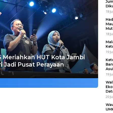
Jum
Dik
18 Ju
Had
Mau
Mut
18 Ju
Mal
Ket
19 Ju
 Meriahkan HUT Kota Jambi
Ket
i Jadi Pusat Perayaan
Ban
Asu
19 Ju
Wal
Eko
Dat
20 Ju
Waw
UMK