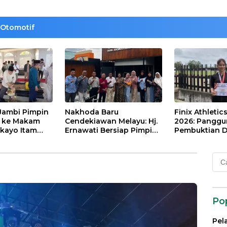
Otomotif
Jambi Pimpin
Nakhoda Baru
Finix Athletic
t ke Makam
Cendekiawan Melayu: Hj.
2026: Pangg
kayo Itam
Ernawati Bersiap Pimpin
Pembuktian Di
Paduko
ISMI Jambi
Tinggi Putri D
Nainggolan
Cari
untu
Po
Pel