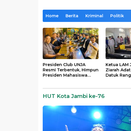
Home
Berita
Kriminal
Politik
Presiden Club UNJA
Ketua LAM 
Resmi Terbentuk, Himpun
Ziarah Ada
Presiden Mahasiswa
Datuk Rang
Lintas Generasi untuk
dan Datuk 
Mengabdi bagi
Berhalo
Almamater dan Bangsa
HUT Kota Jambi ke-76