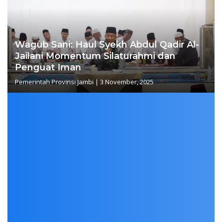
Wagub Sani: Haul Syekh Abdul Qadir Al-
Jailani Momentum Silaturahmi dan
Penguat Iman
Pemerintah Provinsi Jambi
|
3 November, 2025