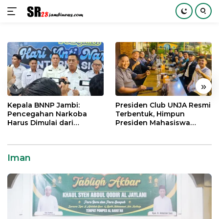
Langsung
ke
konten
«
»
Kepala BNNP Jambi:
Presiden Club UNJA Resmi
Pencegahan Narkoba
Terbentuk, Himpun
Harus Dimulai dari
Presiden Mahasiswa
Generasi Muda Demi
Lintas Generasi untuk
Indonesia Emas 2045
Mengabdi bagi Almamater
dan Bangsa
Iman