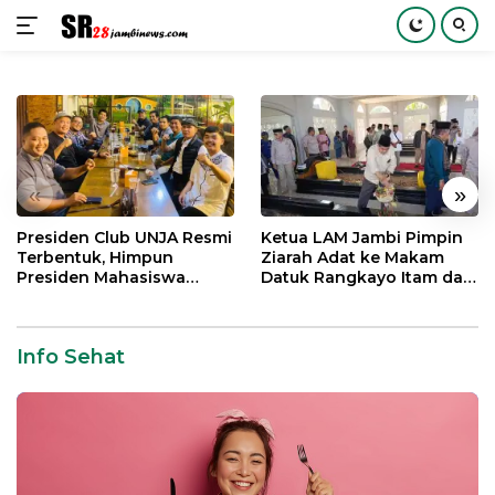
Langsung
ke
konten
«
»
Presiden Club UNJA Resmi
Ketua LAM Jambi Pimpin
Terbentuk, Himpun
Ziarah Adat ke Makam
Presiden Mahasiswa
Datuk Rangkayo Itam dan
Lintas Generasi untuk
Datuk Paduko Berhalo
Mengabdi bagi Almamater
dan Bangsa
Info Sehat