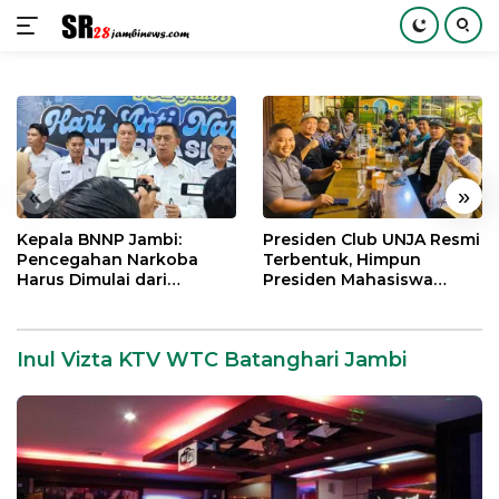
Langsung
ke
konten
«
»
Kepala BNNP Jambi:
Presiden Club UNJA Resmi
Pencegahan Narkoba
Terbentuk, Himpun
Harus Dimulai dari
Presiden Mahasiswa
Generasi Muda Demi
Lintas Generasi untuk
Indonesia Emas 2045
Mengabdi bagi Almamater
dan Bangsa
Inul Vizta KTV WTC Batanghari Jambi