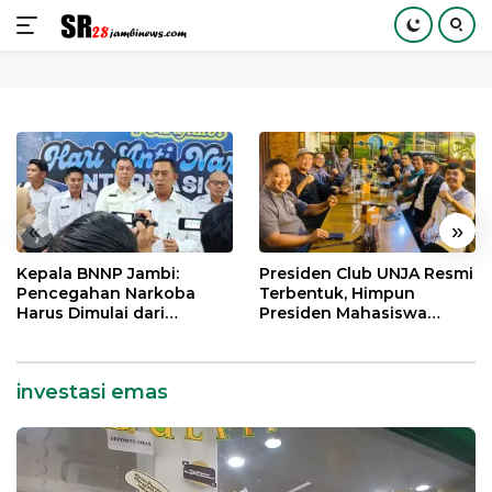
Langsung
ke
konten
«
»
Kepala BNNP Jambi:
Presiden Club UNJA Resmi
Pencegahan Narkoba
Terbentuk, Himpun
Harus Dimulai dari
Presiden Mahasiswa
Generasi Muda Demi
Lintas Generasi untuk
Indonesia Emas 2045
Mengabdi bagi Almamater
dan Bangsa
investasi emas