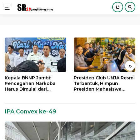
Langsung
ke
konten
«
»
Kepala BNNP Jambi:
Presiden Club UNJA Resmi
Pencegahan Narkoba
Terbentuk, Himpun
Harus Dimulai dari
Presiden Mahasiswa
Generasi Muda Demi
Lintas Generasi untuk
Indonesia Emas 2045
Mengabdi bagi Almamater
dan Bangsa
IPA Convex ke-49