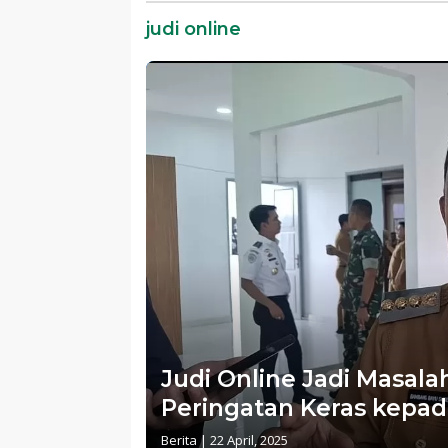
Almamater dan Bangsa
judi online
Judi Online Jadi Masala
Peringatan Keras kepa
Berita
|
22 April, 2025