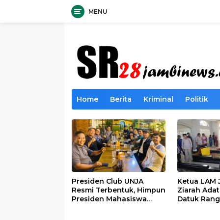
MENU
Langsung
ke
konten
Home
Berita
Kriminal
Politik
Presiden Club UNJA
Ketua LAM 
Resmi Terbentuk, Himpun
Ziarah Ada
Presiden Mahasiswa
Datuk Rang
Lintas Generasi untuk
dan Datuk 
Mengabdi bagi
Berhalo