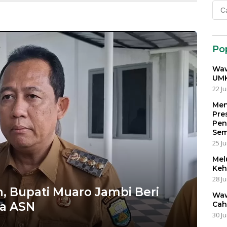
Cari
untu
Po
Waw
UMK
22 Ju
Men
Pre
Pen
Sem
25 Ju
Mel
Keh
28 Ju
h, Bupati Muaro Jambi Beri
Waw
da ASN
Cah
30 Ju