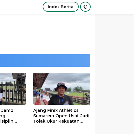
Index Berita
s Jambi
Ajang Finix Athletics
ung
Sumatera Open Usai, Jadi
siplin
Tolak Ukur Kekuatan
ivayanti
Atlet Se-Sumatra