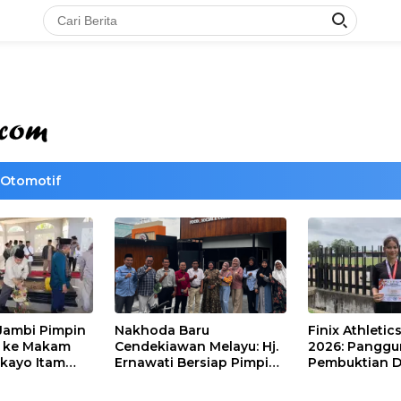
Otomotif
Jambi Pimpin
Nakhoda Baru
Finix Athletic
t ke Makam
Cendekiawan Melayu: Hj.
2026: Pangg
kayo Itam
Ernawati Bersiap Pimpin
Pembuktian Di
Paduko
ISMI Jambi
Tinggi Putri D
Nainggolan