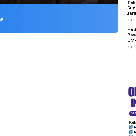
Tak
Sug
Jar
gi
2 Jul
Had
Baw
UMK
3 Jul