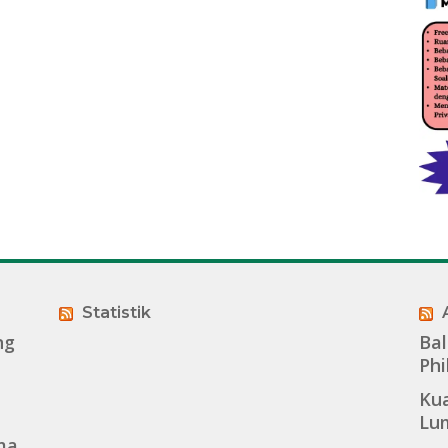
Statistik
ng
Bal
Phi
Kua
Lu
ma