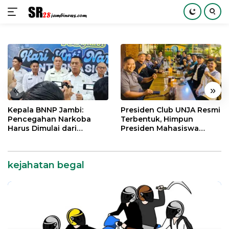
Langsung
ke
konten
«
»
Kepala BNNP Jambi:
Presiden Club UNJA Resmi
Pencegahan Narkoba
Terbentuk, Himpun
Harus Dimulai dari
Presiden Mahasiswa
Generasi Muda Demi
Lintas Generasi untuk
Indonesia Emas 2045
Mengabdi bagi Almamater
dan Bangsa
kejahatan begal