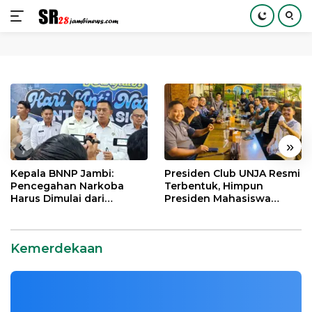
Langsung
ke
konten
«
»
Kepala BNNP Jambi:
Presiden Club UNJA Resmi
Pencegahan Narkoba
Terbentuk, Himpun
Harus Dimulai dari
Presiden Mahasiswa
Generasi Muda Demi
Lintas Generasi untuk
Indonesia Emas 2045
Mengabdi bagi Almamater
dan Bangsa
Kemerdekaan