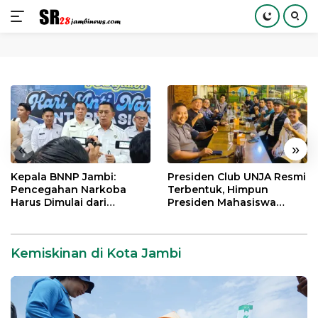
Langsung
ke
konten
«
»
Kepala BNNP Jambi:
Presiden Club UNJA Resmi
Pencegahan Narkoba
Terbentuk, Himpun
Harus Dimulai dari
Presiden Mahasiswa
Generasi Muda Demi
Lintas Generasi untuk
Indonesia Emas 2045
Mengabdi bagi Almamater
dan Bangsa
Kemiskinan di Kota Jambi