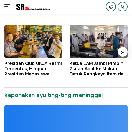
Langsung
ke
konten
«
»
Presiden Club UNJA Resmi
Ketua LAM Jambi Pimpin
Terbentuk, Himpun
Ziarah Adat ke Makam
Presiden Mahasiswa
Datuk Rangkayo Itam dan
Lintas Generasi untuk
Datuk Paduko Berhalo
Mengabdi bagi Almamater
dan Bangsa
keponakan ayu ting-ting meninggal