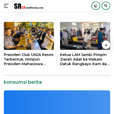
Langsung
ke
konten
«
»
Presiden Club UNJA Resmi
Ketua LAM Jambi Pimpin
Terbentuk, Himpun
Ziarah Adat ke Makam
Presiden Mahasiswa
Datuk Rangkayo Itam dan
Lintas Generasi untuk
Datuk Paduko Berhalo
Mengabdi bagi Almamater
dan Bangsa
konsumsi berita