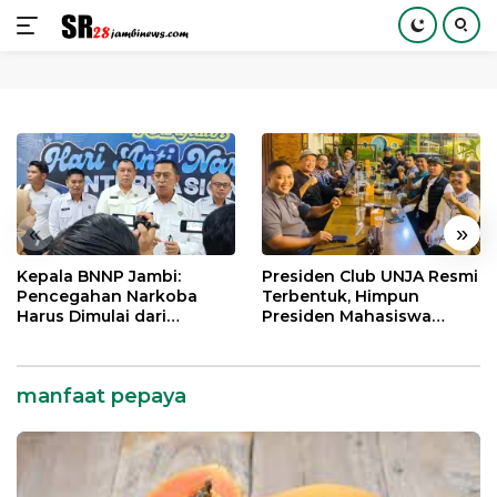
Langsung
ke
konten
«
»
Kepala BNNP Jambi:
Presiden Club UNJA Resmi
Pencegahan Narkoba
Terbentuk, Himpun
Harus Dimulai dari
Presiden Mahasiswa
Generasi Muda Demi
Lintas Generasi untuk
Indonesia Emas 2045
Mengabdi bagi Almamater
dan Bangsa
manfaat pepaya