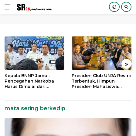
Langsung
ke
konten
«
»
Kepala BNNP Jambi:
Presiden Club UNJA Resmi
Pencegahan Narkoba
Terbentuk, Himpun
Harus Dimulai dari
Presiden Mahasiswa
Generasi Muda Demi
Lintas Generasi untuk
Indonesia Emas 2045
Mengabdi bagi Almamater
dan Bangsa
mata sering berkedip