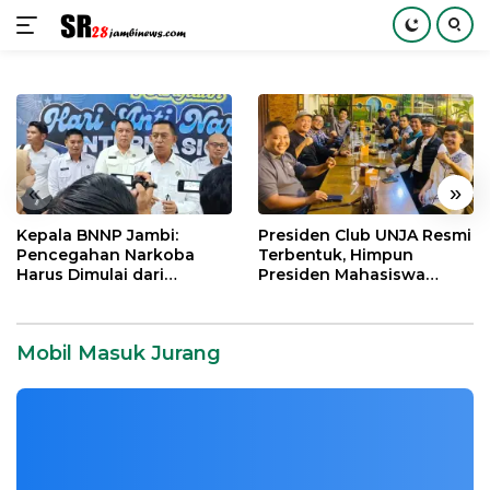
Langsung
ke
konten
«
»
Kepala BNNP Jambi:
Presiden Club UNJA Resmi
Pencegahan Narkoba
Terbentuk, Himpun
Harus Dimulai dari
Presiden Mahasiswa
Generasi Muda Demi
Lintas Generasi untuk
Indonesia Emas 2045
Mengabdi bagi Almamater
dan Bangsa
Mobil Masuk Jurang